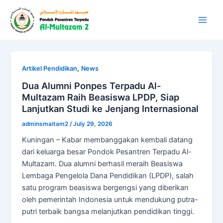
Skip
Post
Main
SMAIT Al-Multazam 2
to
pagination
Linggajati
Men
content
,
Artikel Pendidikan
News
Dua Alumni Ponpes Terpadu Al-
Multazam Raih Beasiswa LPDP, Siap
Lanjutkan Studi ke Jenjang Internasional
adminsmaitam2
/
July 29, 2026
Kuningan – Kabar membanggakan kembali datang
dari keluarga besar Pondok Pesantren Terpadu Al-
Multazam. Dua alumni berhasil meraih Beasiswa
Lembaga Pengelola Dana Pendidikan (LPDP), salah
satu program beasiswa bergengsi yang diberikan
oleh pemerintah Indonesia untuk mendukung putra-
putri terbaik bangsa melanjutkan pendidikan tinggi.