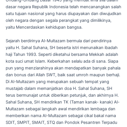
Undang-Undang Dasar 1945 yang memuat lima sila dalam
dasar negara Republik Indonesia telah mencanangkan salah
satu tujuan nasional yang harus diupayakan dan diwujudkan
oleh negara dengan segala perangkat yang dimilikinya,
yaitu Mencerdaskan kehidupan bangsa.
Sejarah berdirinya Al-Multazam bermula dari pendirinya
yaitu H. Sahal Suhana, SH beserta istri menunaikan ibadah
haji Tahun 1993. Seperti diketahui bersama Mekkah adalah
kota suci umat Islam. Keberkahan selalu ada di sana. Siapa
pun yang menziarahinya akan mendapatkan banyak pahala
dan bonus dari Allah SWT, baik saat umroh maupun berhaji.
Di Al-Multazam yang merupakan sebuah tempat yang
mustajab dalam memanjatkan doa H. Sahal Suhana, SH
terus bermunajat untuk diberikan petunjuk, dan akhirnya H.
Sahal Suhana, SH mendirikan TK (Taman kanak- kanak) Al-
Multazam sebagai langkah awal mendirikan lembaga dan
memberikan nama Al-Multazam sebagai cikal bakal nama
SDIT, SMPIT, SMAIT, STQ dan Pondok Pesantren Terpadu